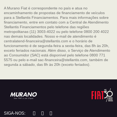
A Murano Fiat é correspondente no país e atua no
encaminhamento de propostas de financiamento de veículos
para a Stellantis Financiamentos. Para mais informações sobre
financiamento, entre em contato com a Central de Atendimento
Stellantis Financiamentos pelo telefone das regiões
metropolitanas (11) 3003-4022 ou pelo telefone 0800 200 4022
nas demais localidades. Nosso e-mail de atendimento é
centralatend-financeira@stellantis.com e o horário de
funcionamento é de segunda-feira a sexta-feira, das 8h às 20h,
exceto feriados nacionais. Além disso, o Serviço de Atendimento
ao Consumidor (SAC) está disponível pelo telefone 0800 771
5575 ou pelo e-mail sac-financeira@stellantis.com, também de
segunda a sábado, das 8h às 20h (exceto feriados).
SIGA-NOS: