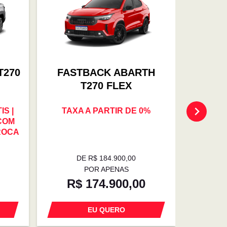
T270
FASTBACK ABARTH
FAS
T270 FLEX
S |
TAXA A PARTIR DE 0%
OFER
 COM
TROCA 
ROCA
0% | E
DE R$ 184.900,00
D
POR APENAS
R$ 174.900,00
R$
EU QUERO