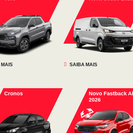
 MAIS
SAIBA MAIS
Cronos
Novo Fastback A
2026