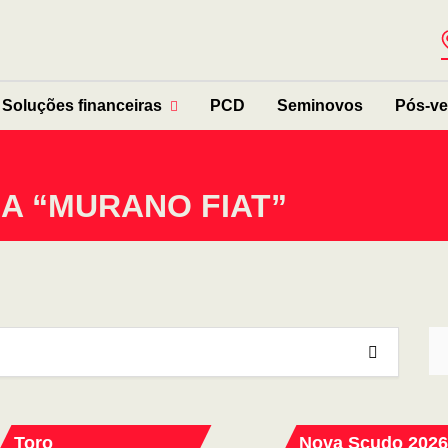
Soluções financeiras
PCD
Seminovos
Pós-v
NA “MURANO FIAT”
Toro
Nova Scudo 2026