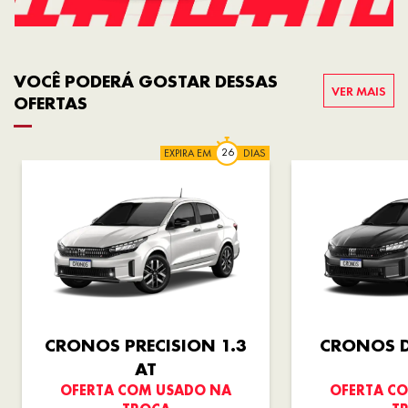
VOCÊ PODERÁ GOSTAR DESSAS
VER MAIS
OFERTAS
EXPIRA EM
DIAS
CRONOS PRECISION 1.3
CRONOS D
AT
OFERTA COM USADO NA
OFERTA C