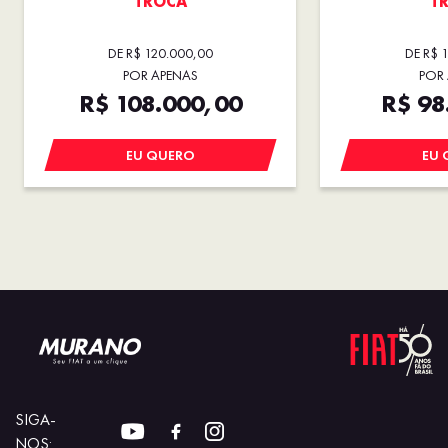
TROCA
T
DE R$ 120.000,00
DE R$ 
POR APENAS
POR
R$ 108.000,00
R$ 98
EU QUERO
EU 
SIGA-
NOS: