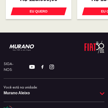
EU QUERO
EU 
SIGA-
NOS:
Você está na unidade:
Murano Aleixo