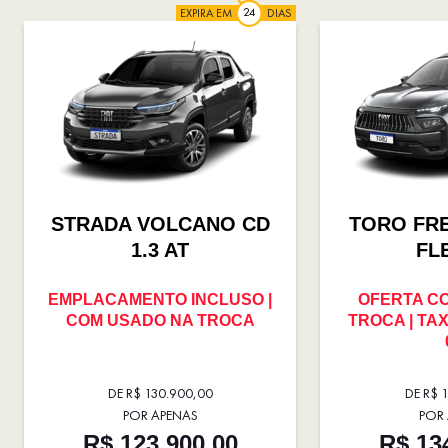
EXPIRA EM
DIAS
STRADA VOLCANO CD
TORO FR
1.3 AT
FL
EMPLACAMENTO INCLUSO |
OFERTA C
COM USADO NA TROCA
TROCA | TAX
DE R$ 130.900,00
DE R$ 
POR APENAS
POR
R$ 123.900,00
R$ 13