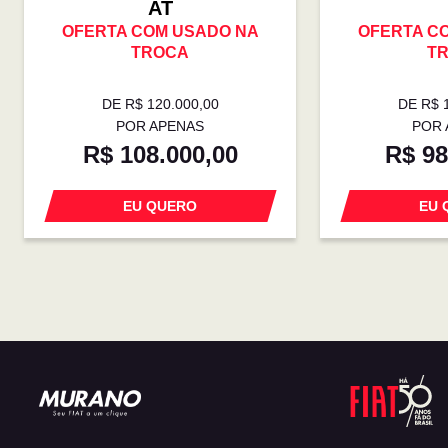
AT
OFERTA COM USADO NA
OFERTA C
TROCA
T
DE R$ 120.000,00
DE R$ 
POR APENAS
POR 
R$ 108.000,00
R$ 98
EU QUERO
EU 