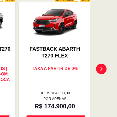
T270
FASTBACK ABARTH
FAS
T270 FLEX
S |
TAXA A PARTIR DE 0%
OFER
 COM
TROCA 
ROCA
0% | E
DE R$ 184.900,00
D
POR APENAS
R$ 174.900,00
R$