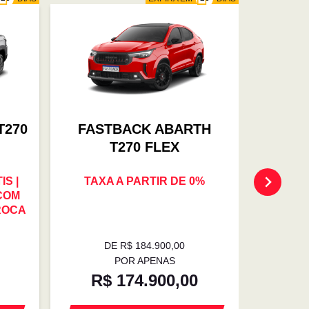
T270
FASTBACK ABARTH
FAS
T270 FLEX
S |
TAXA A PARTIR DE 0%
OFER
 COM
TROCA 
ROCA
0% | E
DE R$ 184.900,00
D
POR APENAS
R$ 174.900,00
R$