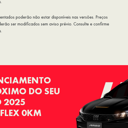
s.
esentados poderão não estar disponíveis nas versões. Preços
rão ser modificados sem aviso prévio. Consulte e confirme
s.
ANCIAMENTO
RÓXIMO DO SEU
 2025
 FLEX 0KM