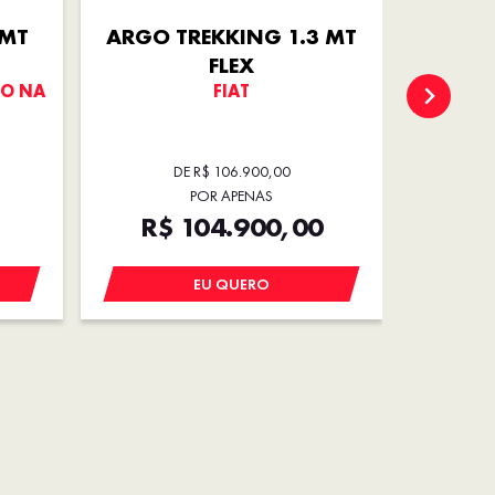
 MT
ARGO TREKKING 1.3 MT
ARGO D
FLEX
DO NA
FIAT
EMPL
DE R$ 106.900,00
POR APENAS
R$ 104.900,00
R
EU QUERO