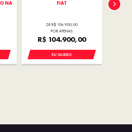
DO NA
FIAT
EMPL
DE R$ 106.900,00
POR APENAS
R$ 104.900,00
R
EU QUERO