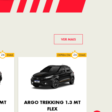
VER MAIS
DIAS
EXPIRA EM
DIAS
 MT
ARGO TREKKING 1.3 MT
ARGO D
FLEX