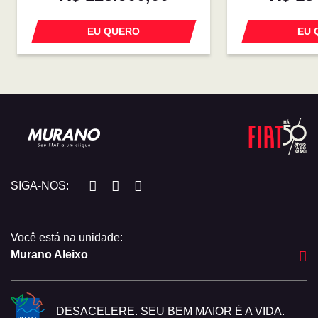
EU QUERO
EU 
SIGA-NOS:
Você está na unidade:
Murano Aleixo
DESACELERE. SEU BEM MAIOR É A VIDA.