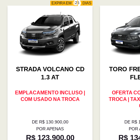
EXPIRA EM
DIAS
STRADA VOLCANO CD
TORO FR
1.3 AT
FL
EMPLACAMENTO INCLUSO |
OFERTA C
COM USADO NA TROCA
TROCA | TAX
DE R$ 130.900,00
DE R$ 
POR APENAS
POR 
R$ 123.900,00
R$ 13