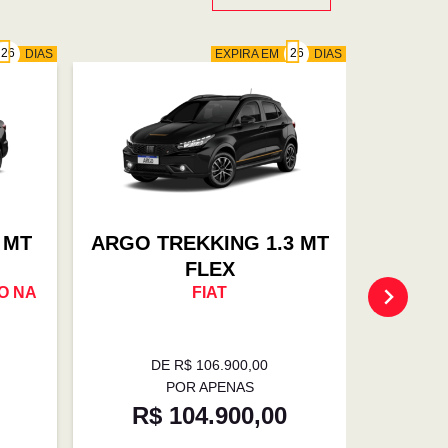
DIAS
EXPIRA EM
DIAS
 MT
ARGO TREKKING 1.3 MT
ARG
FLEX
O NA
FIAT
EMPL
DE R$ 106.900,00
D
POR APENAS
R$ 104.900,00
R