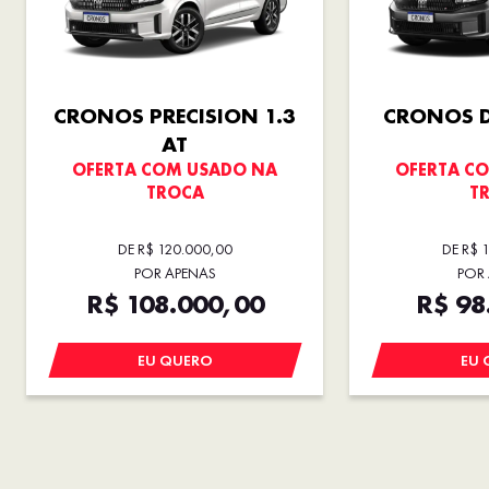
CRONOS PRECISION 1.3
CRONOS D
AT
OFERTA COM USADO NA
OFERTA C
TROCA
T
DE R$ 120.000,00
DE R$ 
POR APENAS
POR
R$ 108.000,00
R$ 98
EU QUERO
EU 