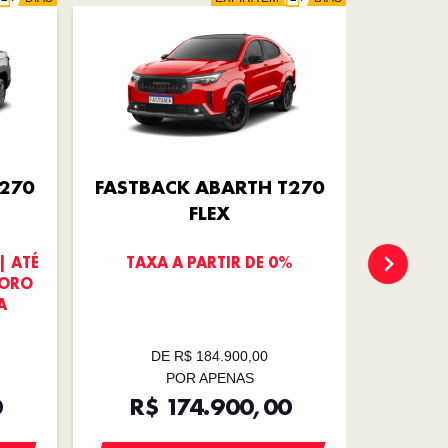
270
FASTBACK ABARTH T270
FASTB
FLEX
| ATÉ
TAXA A PARTIR DE 0%
OFER
TORO
TROCA |
A
| EMP
DE R$ 184.900,00
D
POR APENAS
0
R$ 174.900,00
R$