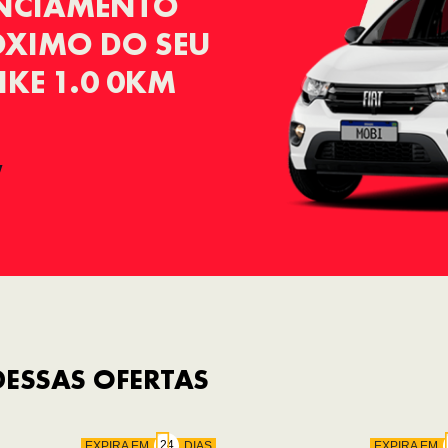
ANCIAMENTO
RÓXIMO DO SEU
IKE 1.0 0KM
ESSAS OFERTAS
EXPIRA EM
DIAS
EXPIRA EM