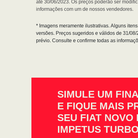
até 30/06/2023. Os preços poderão ser modific
informações com um de nossos vendedores.
* Imagens meramente ilustrativas. Alguns iten
versões. Preços sugeridos e válidos de 31/08
prévio. Consulte e confirme todas as informa
SIMULE UM FIN
E FIQUE MAIS 
SEU FIAT NOVO 
IMPETUS TURBO