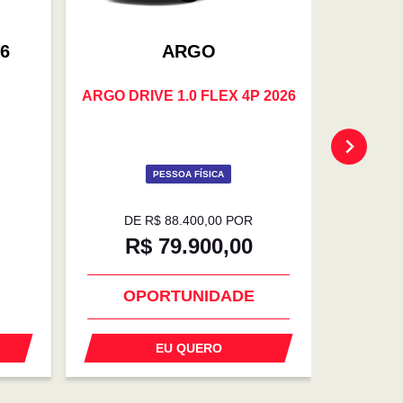
6
ARGO
ARGO DRIVE 1.0 FLEX 4P 2026
TORO V
PESSOA FÍSICA
DE R$ 88.400,00 POR
DE 
R$ 79.900,00
R$
OPORTUNIDADE
SU
EU QUERO