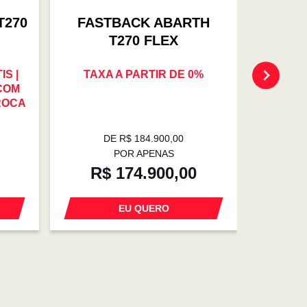
T270
FASTBACK ABARTH
FAS
T270 FLEX
S |
TAXA A PARTIR DE 0%
OFER
 COM
TROCA 
ROCA
0% | E
DE R$ 184.900,00
D
POR APENAS
R$ 174.900,00
R$
EU QUERO