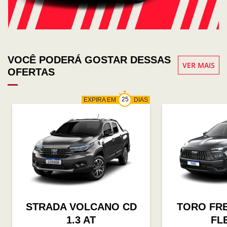
VOCÊ PODERÁ GOSTAR DESSAS
VER MAIS
OFERTAS
EXPIRA EM
DIAS
STRADA VOLCANO CD
TORO FR
1.3 AT
FL