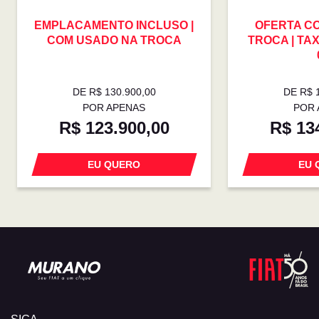
EMPLACAMENTO INCLUSO |
OFERTA C
COM USADO NA TROCA
TROCA | TAX
DE R$ 130.900,00
DE R$ 
POR APENAS
POR 
R$ 123.900,00
R$ 13
EU QUERO
EU 