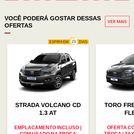
VOCÊ PODERÁ GOSTAR DESSAS
VER MAIS
OFERTAS
EXPIRA EM
DIAS
STRADA VOLCANO CD
TORO FR
1.3 AT
FL
EMPLACAMENTO INCLUSO |
OFERTA C
COM USADO NA TROCA
TROCA | TAX