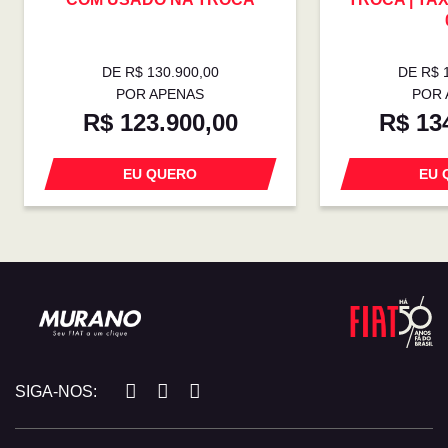
DE R$ 130.900,00
DE R$ 
POR APENAS
POR 
R$ 123.900,00
R$ 13
EU QUERO
EU 
SIGA-NOS: