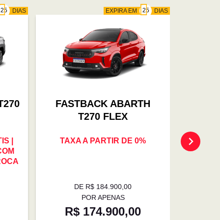
DIAS
EXPIRA EM
DIAS
T270
FASTBACK ABARTH
FAS
T270 FLEX
S |
TAXA A PARTIR DE 0%
OFER
 COM
TROCA 
ROCA
0% | E
DE R$ 184.900,00
D
POR APENAS
R$ 174.900,00
R$