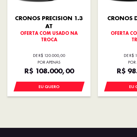
CRONOS PRECISION 1.3
CRONOS D
AT
OFERTA COM USADO NA
OFERTA C
TROCA
T
DE R$ 120.000,00
DE R$ 
POR APENAS
POR
R$ 108.000,00
R$ 98
EU QUERO
EU 