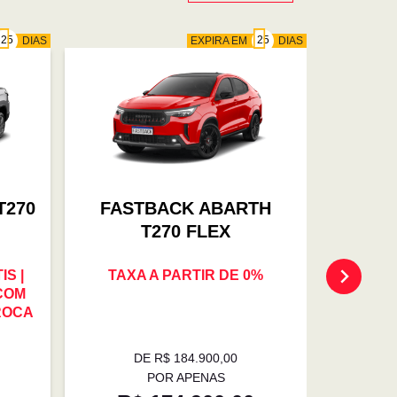
DIAS
EXPIRA EM
DIAS
T270
FASTBACK ABARTH
FAS
T270 FLEX
S |
TAXA A PARTIR DE 0%
OFER
 COM
TROCA 
ROCA
0% | E
DE R$ 184.900,00
D
POR APENAS