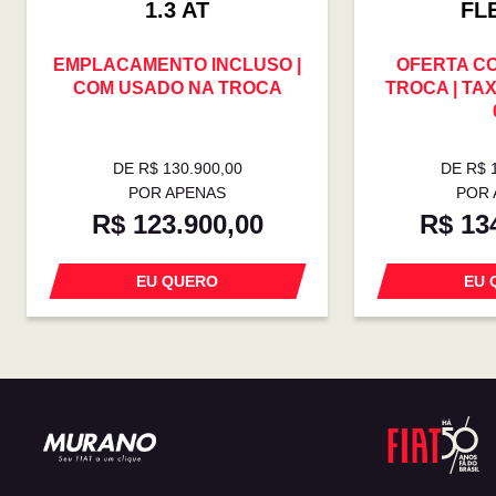
1.3 AT
FL
EMPLACAMENTO INCLUSO |
OFERTA C
COM USADO NA TROCA
TROCA | TAX
DE R$ 130.900,00
DE R$ 
POR APENAS
POR 
R$ 123.900,00
R$ 13
EU QUERO
EU 