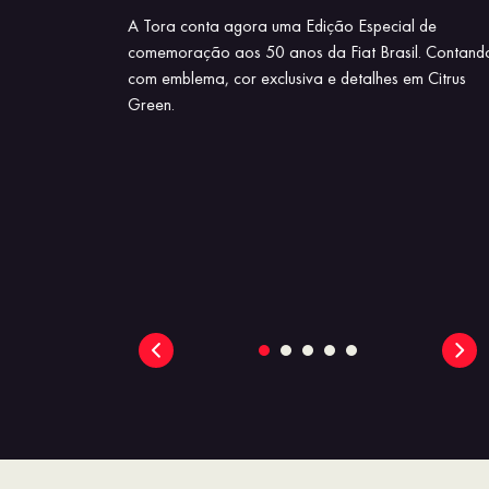
m Autônoma de
A Tora conta agora uma Edição Especial de
cia em Faixa e
comemoração aos 50 anos da Fiat Brasil. Contand
. E, nas versões
com emblema, cor exclusiva e detalhes em Citrus
o Cego.
Green.