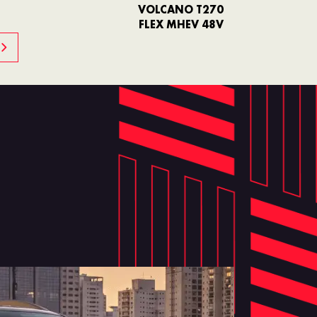
VOLCANO T270
FLEX MHEV 48V
ULTRA T270 FLEX
MHEV 48V
RANCH 2.2 TURBO
DIESEL
A HÍBRIDA LEVE
INTERIOR SOFISTICAD