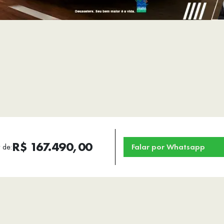
R$ 167.490,00
r de:
Falar por Whatsapp