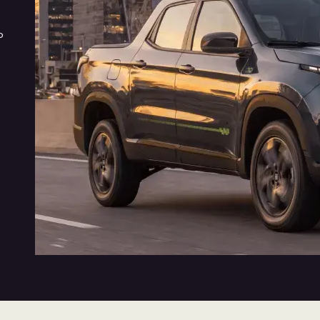
Exterior com a potência e capacidade de carga de 1
O novo moto
o
tonelada que já conquistaram o Brasil. Da grade
para entreg
dianteira às lanternas traseiras, o design da Nova Fiat
energia nas 
Toro é ainda mais robusto.
tomada.