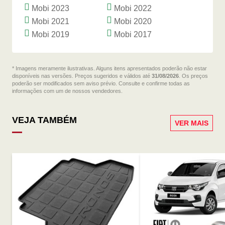
Mobi 2023
Mobi 2022
Mobi 2021
Mobi 2020
Mobi 2019
Mobi 2017
* Imagens meramente ilustrativas. Alguns itens apresentados poderão não estar
disponíveis nas versões. Preços sugeridos e válidos até
31/08/2026
. Os preços
poderão ser modificados sem aviso prévio. Consulte e confirme todas as
informações com um de nossos vendedores.
VEJA TAMBÉM
VER MAIS